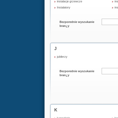
instalacje grzewcze
in
Instalatory
in
Bezporednie wyszukanie
bran¿y
J
jubilerzy
Bezporednie wyszukanie
bran¿y
K