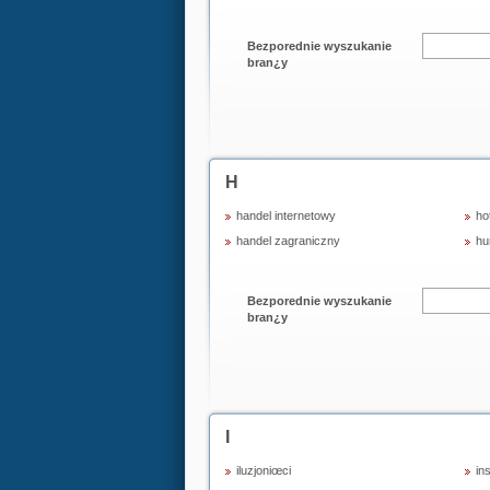
Bezporednie wyszukanie
bran¿y
H
handel internetowy
ho
handel zagraniczny
hu
Bezporednie wyszukanie
bran¿y
I
iluzjoniœci
in