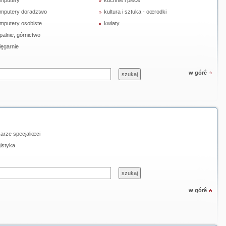
mputery
kuchnie i piece
mputery doradztwo
kultura i sztuka - oœrodki
mputery osobiste
kwiaty
palnie, górnictwo
ięgarnie
w górê
karze specjaliœci
gistyka
w górê