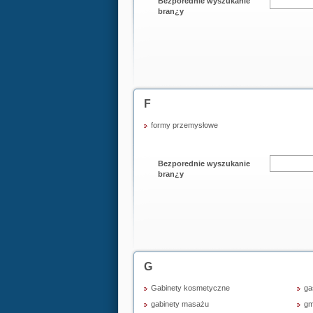
Bezporednie wyszukanie
bran¿y
F
formy przemysłowe
Bezporednie wyszukanie
bran¿y
G
Gabinety kosmetyczne
ga
gabinety masażu
gm