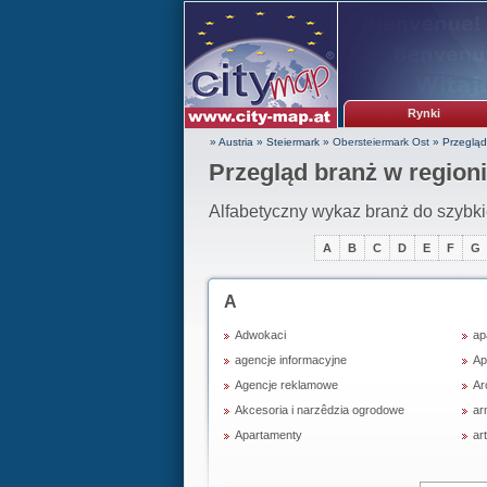
Rynki
» Austria
»
Steiermark
»
Obersteiermark Ost
»
Przegląd
Przegląd branż w region
Alfabetyczny wykaz branż do szybk
A
B
C
D
E
F
G
A
Adwokaci
ap
agencje informacyjne
Ap
Agencje reklamowe
Ar
Akcesoria i narzêdzia ogrodowe
ar
Apartamenty
ar