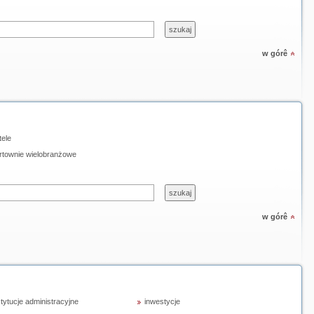
w górê
tele
rtownie wielobranżowe
w górê
stytucje administracyjne
inwestycje