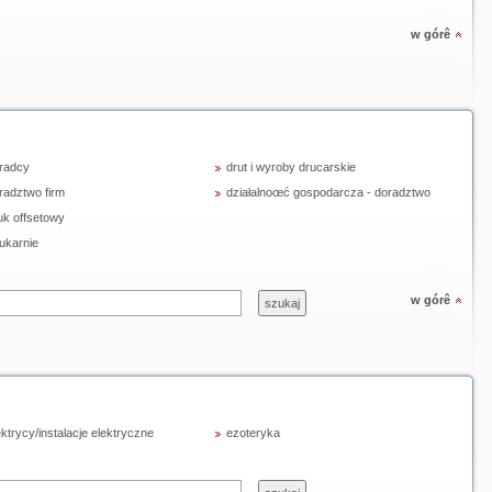
w górê
radcy
drut i wyroby drucarskie
radztwo firm
działalnoœć gospodarcza - doradztwo
uk offsetowy
ukarnie
w górê
ektrycy/instalacje elektryczne
ezoteryka