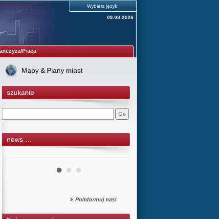
Wybierz język
09.08.2026
anczyza/Praca
Mapy & Plany miast
szukanie
news …
Poinformuj nas!