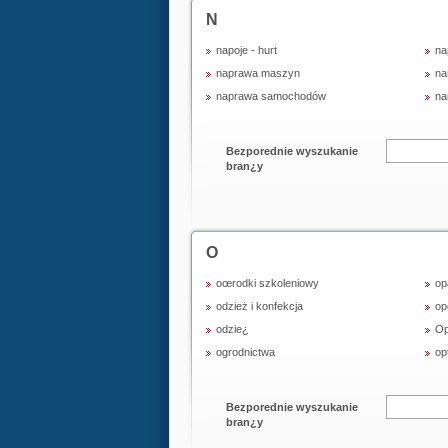
N
napoje - hurt
na
naprawa maszyn
na
naprawa samochodów
na
Bezporednie wyszukanie
bran¿y
O
oœrodki szkoleniowy
op
odzież i konfekcja
op
odzie¿
Op
ogrodnictwa
op
Bezporednie wyszukanie
bran¿y