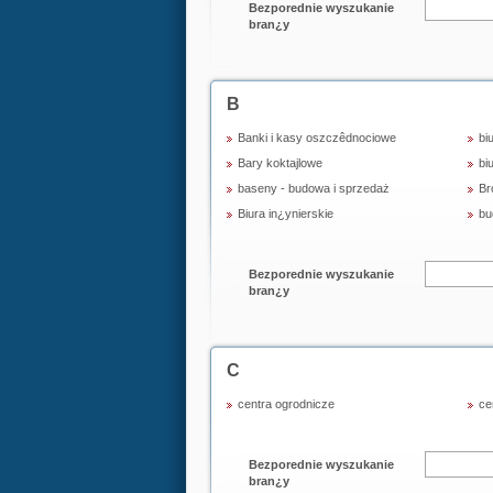
Bezporednie wyszukanie
bran¿y
B
Banki i kasy oszczêdnociowe
bi
Bary koktajlowe
bi
baseny - budowa i sprzedaż
Br
Biura in¿ynierskie
bu
Bezporednie wyszukanie
bran¿y
C
centra ogrodnicze
ce
Bezporednie wyszukanie
bran¿y