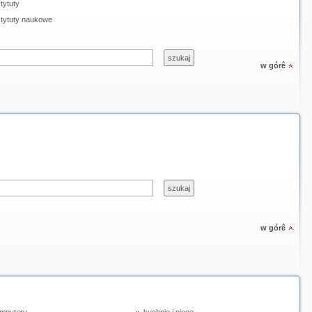
stytuty
stytuty naukowe
w górê
w górê