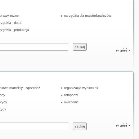
prawy różne
narzędzia dla majsterkowiczów
rzędzia - detal
rzędzia - produkcja
w górê
ałowe materiały - sprzedaż
organizacja wycieczek
ony
ortopedzi
tycy
owietlenie
tycy
w górê