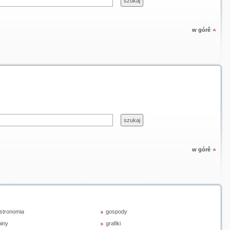
w górê
w górê
stronomia
gospody
iny
grafiki