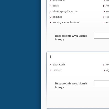
kancelarie
ko
kliniki
ko
kliniki specjalistyczne
ko
kominki
ko
Komisy samochodowe
ks
Bezporednie wyszukanie
bran¿y
L
laboratoria
le
Lekarze
lo
Bezporednie wyszukanie
bran¿y