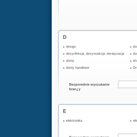
D
design
do
dezynfekcja, dezynsekcja, deratyzacja
do
domy
dr
domy handlowe
Dr
Bezporednie wyszukanie
bran¿y
E
elektronika
el