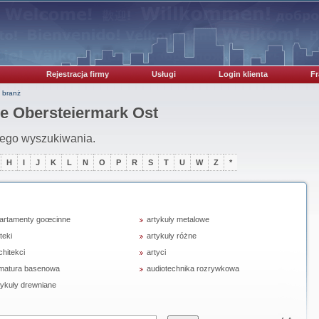
Rejestracja firmy
Usługi
Login klienta
Fr
 branż
ie Obersteiermark Ost
iego wyszukiwania.
H
I
J
K
L
N
O
P
R
S
T
U
W
Z
*
artamenty goœcinne
artykuły metalowe
teki
artykuły różne
chitekci
artyci
matura basenowa
audiotechnika rozrywkowa
tykuły drewniane