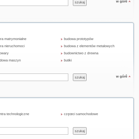
w górê
ura matrymonialne
budowa prototypów
ura nieruchomoci
budowa z elementów metalowych
owary
budownictwo z drewna
dowa maszyn
butiki
w górê
ntra technologiczne
częœci samochodowe